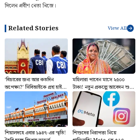
দিলেন প্রবীণ নেতা নিজে।
Related Stories
View All
‘বিচারের জন্য আর কতদিন
মহিলারা পাবেন মাসে ২৫০০
অপেক্ষা?’ সিবিআইকে প্রশ্ন হাই
টাকা! নতুন প্রকল্পে আবেদন শুরু,
কোর্টের, কোন মামলায়?
যোগ্যতা জানুন
শিয়ালদহে এবার ১৯৪৭-এর স্মৃতি!
শিশুদের নিরাপত্তা নিয়ে