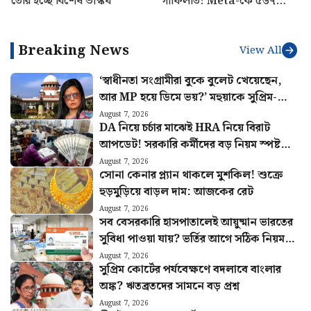
তৈরি হচ্ছে বিশেষ ভাস্কর্য
গাফিলতি! Meta-কে ৫৬৭
মিলিয়ন ডলার জরিমানার নির্দেশ
মার্কিন আদালতের
Breaking News
View All
‘স্বাধীনতা সংগ্রামীরা বুকে বুলেট খেয়েছেন,
আর MP হয়ে ডিমে ভয়?’ মহুয়াকে সুপ্রিম-
ভর্ৎসনা
August 7, 2026
DA নিয়ে চর্চার মাঝেই HRA নিয়ে বিরাট
আপডেট! সরকারি কর্মীদের বড় নিয়ম স্পষ্ট
করল কেন্দ্র
August 7, 2026
সোনা কেনার প্ল্যান থাকলে মুশকিল! শুক্রে
হুড়মুড়িয়ে বাড়ল দাম: আজকের রেট
August 7, 2026
সব বেসরকারি হাসপাতালেই আয়ুষ্মান ভারতের
সুবিধা পাওয়া যায়? ভর্তির আগে সঠিক নিয়ম
জানুন
August 7, 2026
সুপ্রিম কোর্টের পর্যবেক্ষণে বদলাবে বাংলার
অঙ্ক? ঋতব্রতদের সামনে বড় প্রশ্ন
August 7, 2026