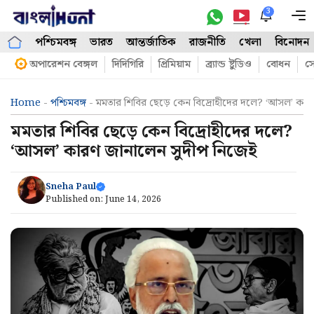
Skip
3
M
to
পশ্চিমবঙ্গ
ভারত
আন্তর্জাতিক
রাজনীতি
খেলা
বিনোদন
content
অপারেশন বেঙ্গল
দিদিগিরি
প্রিমিয়াম
ব্র্যান্ড ষ্টুডিও
বোধন
সো
Home
-
পশ্চিমবঙ্গ
-
মমতার শিবির ছেড়ে কেন বিদ্রোহীদের দলে? ‘আসল’ কার
মমতার শিবির ছেড়ে কেন বিদ্রোহীদের দলে?
‘আসল’ কারণ জানালেন সুদীপ নিজেই
Sneha Paul
Published on:
June 14, 2026