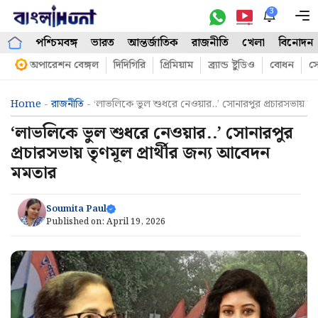
Skip
3
M
to
পশ্চিমবঙ্গ
ভারত
আন্তর্জাতিক
রাজনীতি
খেলা
বিনোদন
content
অপারেশন বেঙ্গল
দিদিগিরি
প্রিমিয়াম
ব্র্যান্ড ষ্টুডিও
বোধন
সো
Home
-
রাজনীতি
-
‘লাভলিকে ভুল শুধরে নেওয়ার..’ সোনারপুর প্রচারসভায় তৃণ
‘লাভলিকে ভুল শুধরে নেওয়ার..’ সোনারপুর
প্রচারসভায় তৃণমূল প্রার্থীর জন্য আবেদন
মমতার
Soumita Paul
Published on:
April 19, 2026