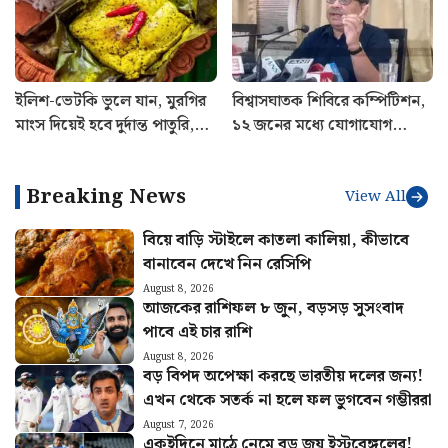
বায়ুসেনার
ইলিশ-ভেটকি ভুলে যান, মুরগির
বিশ্বাসঘাতক শিবিরে কম্পিটিশন,
মাংস দিয়েই হবে দুর্দান্ত পাতুরি,
১২ জনের মধ্যে যোগাযোগ
রইল রেসিপি
রাখছে ৭ জন, বিস্ফোরক দাবি
কুণালের
Breaking News
View All
বিয়ে বাড়ি স্টাইলে কাতলা কালিয়া, কীভাবে
বানাবেন দেখে নিন রেসিপি
August 8, 2026
আজকের রাশিফল ৮ জুন, বড়সড় সুসংবাদ
পাবে এই চার রাশি
August 8, 2026
বড় বিপদ অপেক্ষা করছে ভারতীয় দলের জন্য!
এখন থেকে সতর্ক না হলে ফল ভুগবেন গম্ভীররা
August 7, 2026
একইদিনে মাঠে নেমে বড় জয় ইস্টবেঙ্গলের!