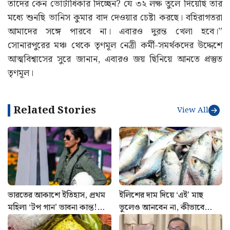
তাদের কেন ভোটাধিকার দিচ্ছেন? যে ৩২ লক্ষ তুলে দিয়েছি তার
মধ্যে শুনছি ভানিস কুমার বাদ দেওয়ার চেষ্টা করছে। বহিরাগতরা
আমাদের সঙ্গে পারবে না। এবারও দুরন্ত খেলা হবে।”
সোনারপুরের মঞ্চ থেকে তৃণমূল নেত্রী কর্মী-সমর্থকদের উদ্দেশে
আত্মবিশ্বাসের সুরে জানান, এবারও জয় ছিনিয়ে আনতে প্রস্তুত
তৃণমূল।
Related Stories
View All
ভারতের আকাশে ইতিহাস, প্রথম
ইলিশের দাম দিয়ে ‘এই’ মাছ
মহিলা ‘টপ গান’ ভাবনা কান্ত!
ভুলেও আনবেন না, কীভাবে
যুদ্ধকৌশলে নতুন মাইলফলক
বুঝবেন ফারাক?