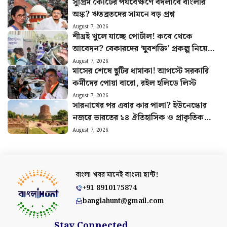
সুপ্রিম কোর্টের পর্যবেক্ষণে বদলাবে বাংলার
অঙ্ক? ঋতব্রতদের সামনে বড় প্রশ্ন
August 7, 2026
শীঘ্রই খুলে যাচ্ছে পোর্টাল! কবে থেকে
আবেদন? বেকারদের ‘যুবশক্তি’ প্রকল্প নিয়ে
নয়া আপডেট
August 7, 2026
মাসের শেষে ছুটির ধামাকা! আগস্টে সরকারি
কর্মীদের পোয়া বারো, রইল হলিডে লিস্ট
August 7, 2026
সারনাথের পর এবার কার পালা? ইউনেস্কোর
নজরে ভারতের ১৪ ঐতিহাসিক ও প্রাকৃতিক
সম্পদ
August 7, 2026
বাংলা খবর মানেই
বাংলা হান্ট!
+91 8910175874
banglahunt@gmail.com
Stay Connected