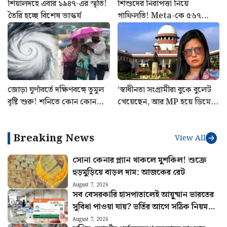
শিয়ালদহে এবার ১৯৪৭-এর স্মৃতি!
শিশুদের নিরাপত্তা নিয়ে
তৈরি হচ্ছে বিশেষ ভাস্কর্য
গাফিলতি! Meta-কে ৫৬৭
মিলিয়ন ডলার জরিমানার নির্দেশ
মার্কিন আদালতের
জোড়া ঘূর্ণাবর্তে দক্ষিণবঙ্গে তুমুল
‘স্বাধীনতা সংগ্রামীরা বুকে বুলেট
বৃষ্টি শুরু! শনিতে কোন কোন
খেয়েছেন, আর MP হয়ে ডিমে
জেলায় সতর্কতা? আগাম খবর
ভয়?’ মহুয়াকে সুপ্রিম-ভর্ৎসনা
Breaking News
View All
সোনা কেনার প্ল্যান থাকলে মুশকিল! শুক্রে
হুড়মুড়িয়ে বাড়ল দাম: আজকের রেট
August 7, 2026
সব বেসরকারি হাসপাতালেই আয়ুষ্মান ভারতের
সুবিধা পাওয়া যায়? ভর্তির আগে সঠিক নিয়ম
জানুন
August 7, 2026