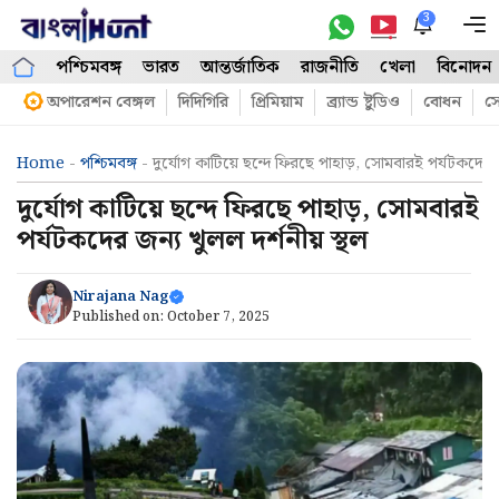
Skip
3
M
to
পশ্চিমবঙ্গ
ভারত
আন্তর্জাতিক
রাজনীতি
খেলা
বিনোদন
content
অপারেশন বেঙ্গল
দিদিগিরি
প্রিমিয়াম
ব্র্যান্ড ষ্টুডিও
বোধন
সো
Home
-
পশ্চিমবঙ্গ
-
দুর্যোগ কাটিয়ে ছন্দে ফিরছে পাহাড়, সোমবারই পর্যটকদের জ
দুর্যোগ কাটিয়ে ছন্দে ফিরছে পাহাড়, সোমবারই
পর্যটকদের জন্য খুলল দর্শনীয় স্থল
Nirajana Nag
Published on:
October 7, 2025