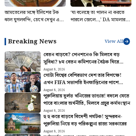
আমতেলের সঙ্গে ইলিশের টক
‘যা বলেছে তা পালন না করতে
ঝাল যুগলবন্দি, চেখে দেখুন এই
পারলে জেলে..,’ DA মামলার
ইউনিক রেসিপি
শুনানিতে ঠিক কী হল? জানালেন
আইনজীবী বিকাশ রঞ্জন
Breaking News
View All
বেতন বাড়বে? পেনশনেও কি মিলবে বড়
সুবিধা? ৮ম বেতন কমিশনের বৈঠক ঘিরে
বাড়ছে আশা
August 8, 2026
গোটা বিশ্বের বেশিরভাগ দেশ তার বিপক্ষে!
এখন FIFA সভাপতি ইনফান্তিনোর পাশে
দাঁড়ালো মেসির আর্জেন্টিনা
August 8, 2026
পুরুলিয়ায় দুর্লভ খনিজের ভান্ডার! বদলে যেতে
পারে বাংলার অর্থনীতি, মিলবে প্রচুর কর্মসংস্থান
August 8, 2026
হু হু করে বাড়বে বিদেশী পর্যটক! সুন্দরবন-
পুরুলিয়া নিয়ে বড় পরিকল্পনা রাজ্য সরকারের
August 8, 2026