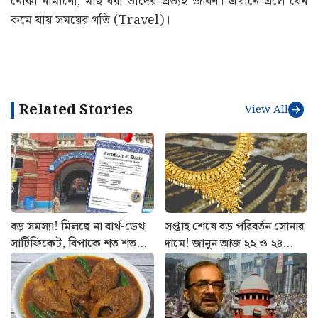
নৌকা নামানো, মাছ ধরা তাঁদের প্রত্যহ জীবন। এখানে এলে যেন
কমে যায় সময়ের গতি (Travel)।
Related Stories
View All
বড় সমস্যা! মিলছে না বার্থ-ডেথ
সপ্তাহ শেষে বড় পরিবর্তন সোনার
সার্টিফিকেট, বিপাকে শত শত
দামে! জানুন আজ ২২ ও ২৪
পরিবার
ক্যারেটের লেটেস্ট রেট