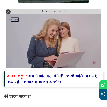
Advertisement
আরও পড়ুন:
কম টাকায় বড় রিটার্ন! পোস্ট অফিসের এই
স্কিম জানলে অবাক হবেন আপনিও
কী ভাবে যাবেন?