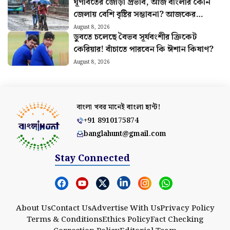
ঘূর্ণাবর্তের জোড়া প্রভাব, আজ বাংলার কোন
জেলায় বেশি বৃষ্টির সম্ভাবনা? আজকের
আবহাওয়ার খবর
August 8, 2026
ডুবতে চলেছে বৈভব সূর্যবংশীর ক্রিকেট
কেরিয়ার! বাঁচাতে পারবেন কি ঈশান কিষাণ?
August 8, 2026
বাংলা খবর মানেই
বাংলা হান্ট!
+91 8910175874
banglahunt@gmail.com
Stay Connected
About Us
Contact Us
Advertise With Us
Privacy Policy
Terms & Conditions
Ethics Policy
Fact Checking