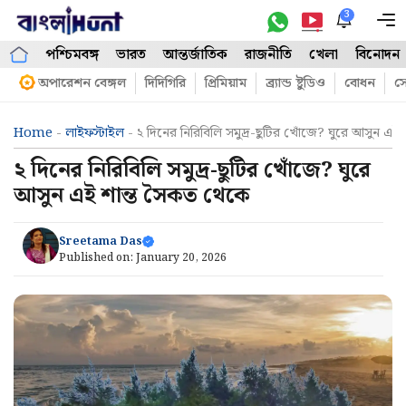
Skip
3
M
to
পশ্চিমবঙ্গ
ভারত
আন্তর্জাতিক
রাজনীতি
খেলা
বিনোদন
content
অপারেশন বেঙ্গল
দিদিগিরি
প্রিমিয়াম
ব্র্যান্ড ষ্টুডিও
বোধন
সো
Home
-
লাইফস্টাইল
-
২ দিনের নিরিবিলি সমুদ্র-ছুটির খোঁজে? ঘুরে আসুন এই
২ দিনের নিরিবিলি সমুদ্র-ছুটির খোঁজে? ঘুরে
আসুন এই শান্ত সৈকত থেকে
Sreetama Das
Published on:
January 20, 2026