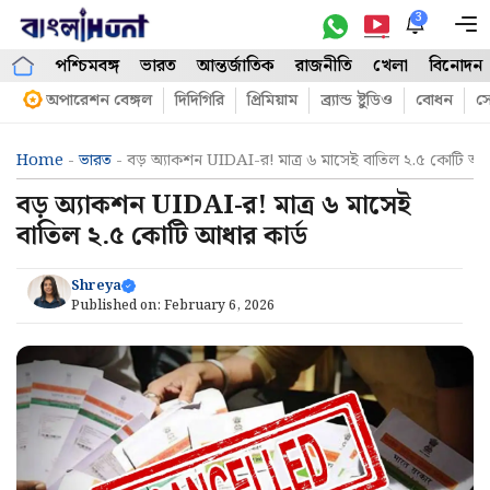
Skip
3
M
to
পশ্চিমবঙ্গ
ভারত
আন্তর্জাতিক
রাজনীতি
খেলা
বিনোদন
content
অপারেশন বেঙ্গল
দিদিগিরি
প্রিমিয়াম
ব্র্যান্ড ষ্টুডিও
বোধন
সো
Home
-
ভারত
-
বড় অ্যাকশন UIDAI-র! মাত্র ৬ মাসেই বাতিল ২.৫ কোটি আধা
বড় অ্যাকশন UIDAI-র! মাত্র ৬ মাসেই
বাতিল ২.৫ কোটি আধার কার্ড
Shreya
Published on:
February 6, 2026