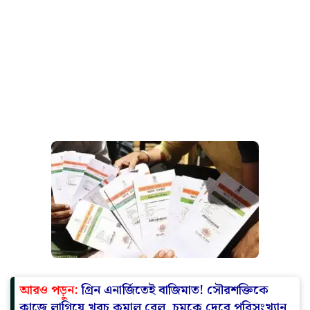
আরও পড়ুন:
গ্রিন এনার্জিতেই বাজিমাত! সৌরশক্তিকে
কাজে লাগিয়ে খরচ কমাল রেল, চমকে দেবে পরিসংখ্যান