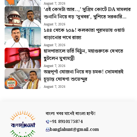
August 7, 2026
‘এই কেসটা আর..,’ সুপ্রিম কোর্টে DA মামলার
শুনানি নিয়ে বড় ‘সুখবর’, খুশিতে সরকারি
কর্মীরা
August 7, 2026
১৪৪ থেকে ২০৯! কলকাতা পুরসভায় ওয়ার্ড
বাড়ানোর পথে রাজ্য
August 7, 2026
হাসপাতালে ভর্তি মিঠুন, মহাগুরুকে দেখতে
ছুটলেন মুখ্যমন্ত্রী
August 7, 2026
অন্নপূর্ণা যোজনা নিয়ে বড় চমক! সোমবারই
চূড়ান্ত ঘোষণা শুভেন্দুর
August 7, 2026
বাংলা খবর মানেই
বাংলা হান্ট!
+91 8910175874
banglahunt@gmail.com