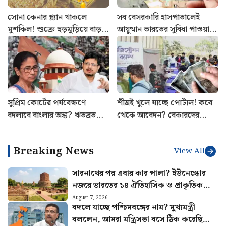
সোনা কেনার প্ল্যান থাকলে
সব বেসরকারি হাসপাতালেই
মুশকিল! শুক্রে হুড়মুড়িয়ে বাড়ল
আয়ুষ্মান ভারতের সুবিধা পাওয়া
দাম: আজকের রেট
যায়? ভর্তির আগে সঠিক নিয়ম
জানুন
সুপ্রিম কোর্টের পর্যবেক্ষণে
শীঘ্রই খুলে যাচ্ছে পোর্টাল! কবে
বদলাবে বাংলার অঙ্ক? ঋতব্রতদের
থেকে আবেদন? বেকারদের
সামনে বড় প্রশ্ন
‘যুবশক্তি’ প্রকল্প নিয়ে নয়া
আপডেট
Breaking News
View All
সারনাথের পর এবার কার পালা? ইউনেস্কোর
নজরে ভারতের ১৪ ঐতিহাসিক ও প্রাকৃতিক
সম্পদ
August 7, 2026
বদলে যাচ্ছে পশ্চিমবঙ্গের নাম? মুখ্যমন্ত্রী
বললেন, আমরা মন্ত্রিসভা বসে ঠিক করেছি…