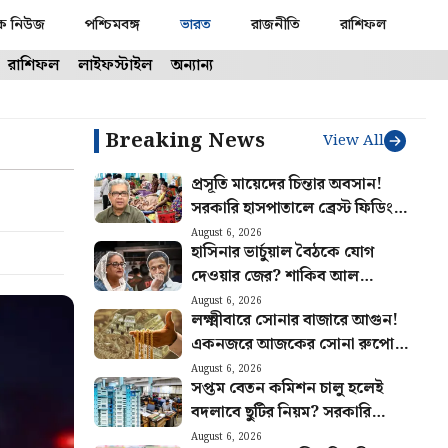
ক নিউজ
পশ্চিমবঙ্গ
ভারত
রাজনীতি
রাশিফল
রাশিফল
লাইফস্টাইল
অন্যান্য
Breaking News
View All
প্রসূতি মায়েদের চিন্তার অবসান!
সরকারি হাসপাতালে ব্রেস্ট ফিডিং
কর্নার তৈরির ঘোষণা স্বাস্থ্যমন্ত্রীর
August 6, 2026
হাসিনার ভার্চুয়াল বৈঠকে যোগ
দেওয়ার জের? শাকিব আল
হাসানের বাড়িতে হামলা, ধরানো হল
August 6, 2026
লক্ষ্মীবারে সোনার বাজারে আগুন!
আগুন
একনজরে আজকের সোনা রুপোর
দাম
August 6, 2026
সপ্তম বেতন কমিশন চালু হলেই
বদলাবে ছুটির নিয়ম? সরকারি
কর্মীদের জন্য বিরাট আপডেট
August 6, 2026