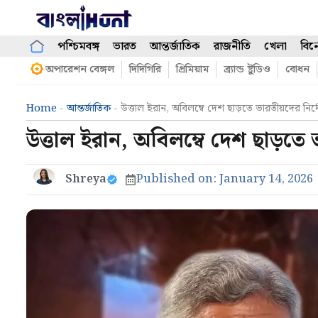
Skip
to
content
পশ্চিমবঙ্গ
ভারত
আন্তর্জাতিক
রাজনীতি
খেলা
বিন
অপারেশন বেঙ্গল
দিদিগিরি
প্রিমিয়াম
ব্র্যান্ড ষ্টুডিও
বোধন
Home
-
আন্তর্জাতিক
-
উত্তাল ইরান, অবিলম্বে দেশ ছাড়তে ভারতীয়দের নির্
উত্তাল ইরান, অবিলম্বে দেশ ছাড়তে 
Shreya
Published on:
January 14, 2026