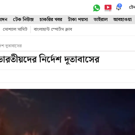
3
টে
োদন
টেক নিউজ
চাকরির খবর
টাকা পয়সা
ভাইরাল
আবহাওয়া
সোশ্যাল সামিট
বাংলাহান্ট স্পোর্টস ক্লাব
দেশ দূতাবাসের
ভারতীয়দের নির্দেশ দূতাবাসের