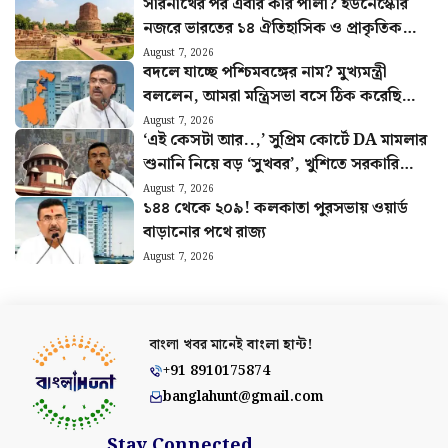
সারনাথের পর এবার কার পালা? ইউনেস্কোর
নজরে ভারতের ১৪ ঐতিহাসিক ও প্রাকৃতিক
সম্পদ
August 7, 2026
বদলে যাচ্ছে পশ্চিমবঙ্গের নাম? মুখ্যমন্ত্রী
বললেন, আমরা মন্ত্রিসভা বসে ঠিক করেছি…
August 7, 2026
‘এই কেসটা আর..,’ সুপ্রিম কোর্টে DA মামলার
শুনানি নিয়ে বড় ‘সুখবর’, খুশিতে সরকারি
কর্মীরা
August 7, 2026
১৪৪ থেকে ২০৯! কলকাতা পুরসভায় ওয়ার্ড
বাড়ানোর পথে রাজ্য
August 7, 2026
বাংলা খবর মানেই
বাংলা হান্ট!
+91 8910175874
banglahunt@gmail.com
Stay Connected