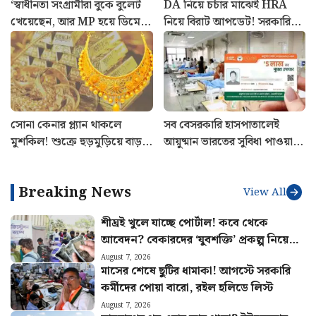
‘স্বাধীনতা সংগ্রামীরা বুকে বুলেট
DA নিয়ে চর্চার মাঝেই HRA
খেয়েছেন, আর MP হয়ে ডিমে
নিয়ে বিরাট আপডেট! সরকারি
ভয়?’ মহুয়াকে সুপ্রিম-ভর্ৎসনা
কর্মীদের বড় নিয়ম স্পষ্ট করল
কেন্দ্র
সোনা কেনার প্ল্যান থাকলে
সব বেসরকারি হাসপাতালেই
মুশকিল! শুক্রে হুড়মুড়িয়ে বাড়ল
আয়ুষ্মান ভারতের সুবিধা পাওয়া
দাম: আজকের রেট
যায়? ভর্তির আগে সঠিক নিয়ম
জানুন
Breaking News
View All
শীঘ্রই খুলে যাচ্ছে পোর্টাল! কবে থেকে
আবেদন? বেকারদের ‘যুবশক্তি’ প্রকল্প নিয়ে
নয়া আপডেট
August 7, 2026
মাসের শেষে ছুটির ধামাকা! আগস্টে সরকারি
কর্মীদের পোয়া বারো, রইল হলিডে লিস্ট
August 7, 2026