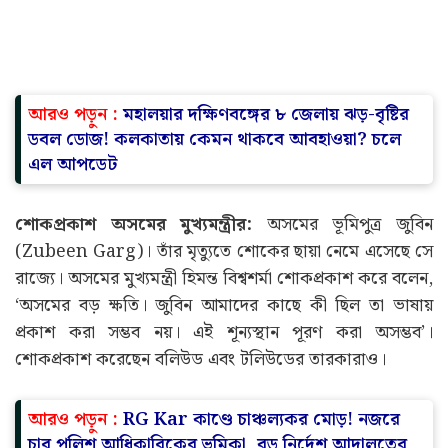
আরও পড়ুন :
মহালয়ার দক্ষিণবঙ্গের ৮ জেলায় ঝড়-বৃষ্টির
ডবল ডোজ! কলকাতায় কেমন থাকবে আবহাওয়া? চলে
এল আপডেট
শোকপ্রকাশ অসমের মুখ্যমন্ত্রীর:
অসমের ভূমিপুত্র জুবিন
(Zubeen Garg)। তাঁর মৃত্যুতে শোকের ছায়া নেমে এসেছে সে
রাজ্যে। অসমের মুখ্যমন্ত্রী হিমন্ত বিশ্বশর্মা শোকপ্রকাশ করে বলেন,
‘অসমের বড় ক্ষতি। জুবিন আমাদের কাছে কী ছিল তা ভাষায়
প্রকাশ করা সম্ভব নয়। এই শূন্যস্থান পূরণ করা অসম্ভব’।
শোকপ্রকাশ করেছেন বলিউড এবং টলিউডের তারকারাও।
আরও পড়ুন :
RG Kar কাণ্ডে চাঞ্চল্যকর মোড়! নজরে
চার পুলিশ আধিকারিকের ভূমিকা, বড় নির্দেশ আদালতের