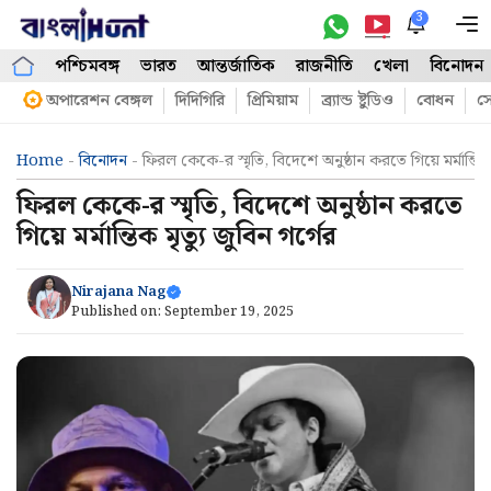
Skip
3
M
to
পশ্চিমবঙ্গ
ভারত
আন্তর্জাতিক
রাজনীতি
খেলা
বিনোদন
content
অপারেশন বেঙ্গল
দিদিগিরি
প্রিমিয়াম
ব্র্যান্ড ষ্টুডিও
বোধন
সো
Home
-
বিনোদন
-
ফিরল কেকে-র স্মৃতি, বিদেশে অনুষ্ঠান করতে গিয়ে মর্মান্তিক ম
ফিরল কেকে-র স্মৃতি, বিদেশে অনুষ্ঠান করতে
গিয়ে মর্মান্তিক মৃত্যু জুবিন গর্গের
Nirajana Nag
Published on:
September 19, 2025