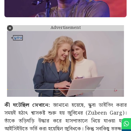
Advertisement
কী ঘটেছিল সেখানে:
জানানো হয়েছে, স্কুবা ডাইভিং করার
সময়ই হঠাৎ শ্বাসকষ্ট শুরু হয় জুবিনের (Zubeen Garg)।
তাঁকে তড়িঘড়ি উদ্ধার করে হাসপাতালে নিয়ে যাওয়া হয়।
আইসিইউতে ভর্তি করা হয়েছিল জুবিনকে। কিন্তু সবকিছু ততক্ষণে