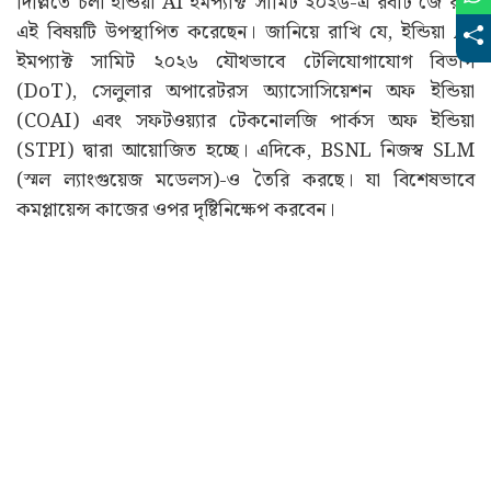
দিল্লিতে চলা ইন্ডিয়া AI ইমপ্যাক্ট সামিট ২০২৬-এ রবার্ট জে রবি
এই বিষয়টি উপস্থাপিত করেছেন। জানিয়ে রাখি যে, ইন্ডিয়া AI
ইমপ্যাক্ট সামিট ২০২৬ যৌথভাবে টেলিযোগাযোগ বিভাগ
(DoT), সেলুলার অপারেটরস অ্যাসোসিয়েশন অফ ইন্ডিয়া
(COAI) এবং সফটওয়্যার টেকনোলজি পার্কস অফ ইন্ডিয়া
(STPI) দ্বারা আয়োজিত হচ্ছে। এদিকে, BSNL নিজস্ব SLM
(স্মল ল্যাংগুয়েজ মডেলস)-ও তৈরি করছে। যা বিশেষভাবে
কমপ্লায়েন্স কাজের ওপর দৃষ্টিনিক্ষেপ করবেন।