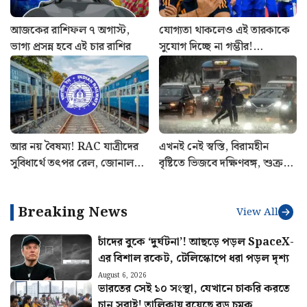
আজকের রাশিফল ৭ অগাস্ট,
যোগ্যতা থাকলেও এই তারকাকে
ভাগ্য প্রসন্ন হবে এই চার রাশির
সুযোগ দিচ্ছে না গম্ভীর!
শ্রীলঙ্কাতেই ভারতের জার্সিতে
শেষ ম্যাচ খেলবেন এই
ক্রিকেটার?
আর নয় বৈষম্য! RAC যাত্রীদের
এখনই নেই স্বস্তি, বিরামহীন
সুবিধার্থে তৎপর রেল, জোনাল
বৃষ্টিতে ভিজবে দক্ষিণবঙ্গ, শুক্রবার
রেলওয়ে পেল কড়া চিঠি
কেমন থাকবে আবহাওয়া?
Breaking News
View All
চাঁদের বুকে ‘দুর্ঘটনা’! আছড়ে পড়ল SpaceX-
এর বিশাল রকেট, টেলিস্কোপে ধরা পড়ল দৃশ্য
August 6, 2026
ভারতের সেই ১০ সংস্থা, যেখানে চাকরি করতে
চান সবাই! তালিকায় রয়েছে বড় চমক