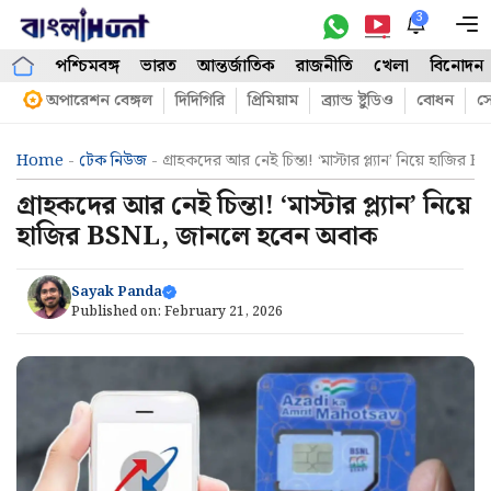
Skip
3
M
to
পশ্চিমবঙ্গ
ভারত
আন্তর্জাতিক
রাজনীতি
খেলা
বিনোদন
content
অপারেশন বেঙ্গল
দিদিগিরি
প্রিমিয়াম
ব্র্যান্ড ষ্টুডিও
বোধন
সো
Home
-
টেক নিউজ
-
গ্রাহকদের আর নেই চিন্তা! ‘মাস্টার প্ল্যান’ নিয়ে হাজ
গ্রাহকদের আর নেই চিন্তা! ‘মাস্টার প্ল্যান’ নিয়ে
হাজির BSNL, জানলে হবেন অবাক
Sayak Panda
Published on:
February 21, 2026