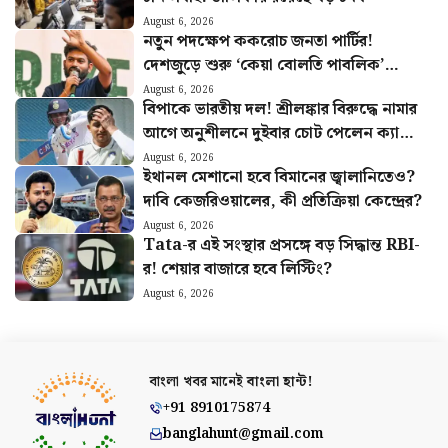
August 6, 2026
নতুন পদক্ষেপ ককরোচ জনতা পার্টির!
দেশজুড়ে শুরু ‘কেয়া বোলতি পাবলিক’
কর্মসূচি, ঘোষণা অভিজিতের
August 6, 2026
বিপাকে ভারতীয় দল! শ্রীলঙ্কার বিরুদ্ধে নামার
আগে অনুশীলনে দুইবার চোট পেলেন ক্যাপ্টেন
শুভমান গিল
August 6, 2026
ইথানল মেশানো হবে বিমানের জ্বালানিতেও?
দাবি কেজরিওয়ালের, কী প্রতিক্রিয়া কেন্দ্রের?
August 6, 2026
Tata-র এই সংস্থার প্রসঙ্গে বড় সিদ্ধান্ত RBI-
র! শেয়ার বাজারে হবে লিস্টিং?
August 6, 2026
বাংলা খবর মানেই
বাংলা হান্ট!
+91 8910175874
banglahunt@gmail.com