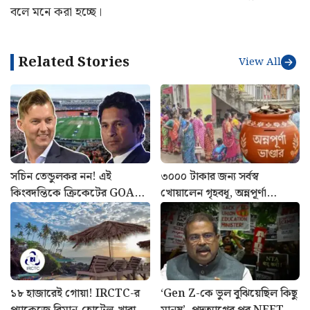
বলে মনে করা হচ্ছে।
Related Stories
View All
সচিন তেন্ডুলকর নন! এই
৩০০০ টাকার জন্য সর্বস্ব
কিংবদন্তিকে ক্রিকেটের GOAT
খোয়ালেন গৃহবধূ, অন্নপূর্ণা
হিসাবে বিবেচিত করলেন ব্রেট লি
যোজনার নামে বিরাট প্রতারণা
১৮ হাজারেই গোয়া! IRCTC-র
‘Gen Z-কে ভুল বুঝিয়েছিল কিছু