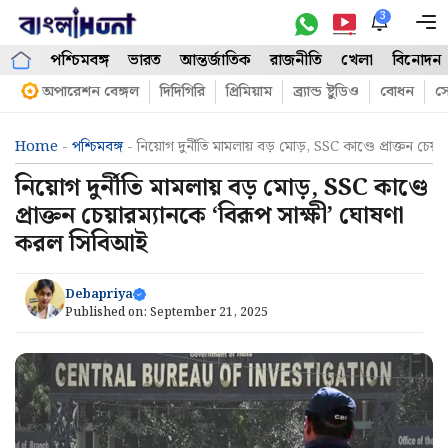
Skip
3
M
to
পশ্চিমবঙ্গ
ভারত
আন্তর্জাতিক
রাজনীতি
খেলা
বিনোদন
content
অপারেশন বেঙ্গল
দিদিগিরি
প্রিমিয়াম
ব্র্যান্ড ষ্টুডিও
বোধন
সো
Home
-
পশ্চিমবঙ্গ
-
নিয়োগ দুর্নীতি মামলায় বড় মোড়, SSC কাণ্ডে প্রাক্তন চ
নিয়োগ দুর্নীতি মামলায় বড় মোড়, SSC কাণ্ডে
প্রাক্তন চেয়ারম্যানকে ‘বিরূপ সাক্ষী’ ঘোষণা
করল সিবিআই
Debapriya
Published on:
September 21, 2025