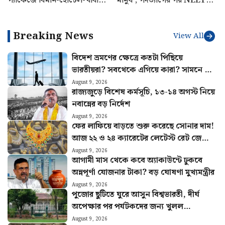
প্যাকেজে বিমান-হোটেল-খাবার,
মানুষ’, পদত্যাগের পর NEET
জানুন পুরো খরচ
আন্দোলন নিয়ে প্রথমবার মুখ
খুললেন ধমেন্দ্র প্রধান
Breaking News
View All
বিদেশ ভ্রমণের ক্ষেত্রে কতটা পিছিয়ে
ভারতীয়রা? সবথেকে এগিয়ে কারা? সামনে এল
চমকপ্রদ তথ্য
August 9, 2026
রাজ্যজুড়ে বিশেষ কর্মসূচি, ১৩-১৪ অগস্ট নিয়ে
নবান্নের বড় নির্দেশ
August 9, 2026
ফের লাফিয়ে বাড়তে শুরু করেছে সোনার দাম!
আজ ২২ ও ২৪ ক্যারেটের লেটেস্ট রেট জেনে
নিন
August 9, 2026
আগামী মাস থেকে কবে অ্যাকাউন্টে ঢুকবে
অন্নপূর্ণা যোজনার টাকা? বড় ঘোষণা মুখ্যমন্ত্রীর
August 9, 2026
পুজোর ছুটিতে ঘুরে আসুন বিশ্বভারতী, দীর্ঘ
অপেক্ষার পর পর্যটকদের জন্য খুলল
শান্তিনিকেতন গৃহ
August 9, 2026