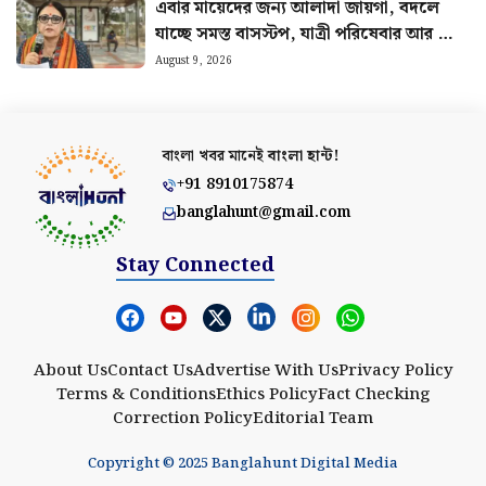
এবার মায়েদের জন্য আলাদা জায়গা, বদলে
যাচ্ছে সমস্ত বাসস্টপ, যাত্রী পরিষেবার আর কী
কী পরিবর্তন?
August 9, 2026
বাংলা খবর মানেই
বাংলা হান্ট!
+91 8910175874
banglahunt@gmail.com
Stay Connected
About Us
Contact Us
Advertise With Us
Privacy Policy
Terms & Conditions
Ethics Policy
Fact Checking
Correction Policy
Editorial Team
Copyright © 2025 Banglahunt Digital Media