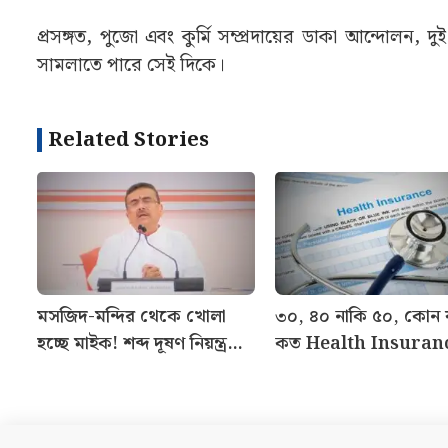
আরও পড়ুনঃ
“পার্থ-মুকুল চাপ দিয়েছিলেন”, নিয়োগ দুর্নীত
রাজ্য পুলিশের বার্তা, রাজ্যের বহু রোগী ট্রেনে দক্ষিণ
করেন। তাই যাতায়াত ব্যবস্থা যাতে অচল না হয়, সে দিকেও
হয়েছে। সিসিটিভির মাধ্যমে পরিস্থিতি নজরে রাখা হচ্ছে
এডিজি।
প্রসঙ্গত, পুজো এবং কুর্মি সম্প্রদায়ের ডাকা আন্দো
সামলাতে পারে সেই দিকে।