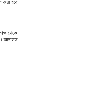
পুলিশ। তা
চ্ছে। রাতে
ক্ত বাহিনী
গ করা হবে