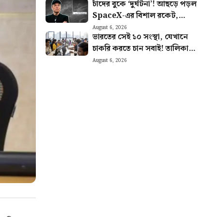
চাঁদের বুকে ‘দুর্ঘটনা’! আছড়ে পড়ল
SpaceX-এর বিশাল রকেট,
টেলিস্কোপে ধরা পড়ল দৃশ্য
August 6, 2026
ভারতের সেই ১০ সংস্থা, যেখানে
চাকরি করতে চান সবাই! তালিকায়
রয়েছে বড় চমক
August 6, 2026