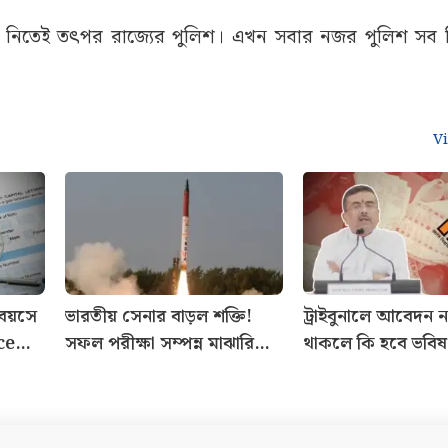
ি মামলায় SSC-র প্রাক্তন চেয়ারম্যানের সাক্ষ্যই ঘোরাবে মোড়?
 ভারতে যান চিকিৎসার জন্য, অনেক ছাত্রছাত্রীও পড়াশোনার কা
 কড়া নজর রাখা হচ্ছে। ইতিমধ্যেই জঙ্গলমহলের চার জেলায় বাহ
। তবুও কোনও সমস্যা হলে পুলিশ পুরোপুরি প্রস্তুত আছে বলে 
লন, দুই নিতেই তৎপর রাজ্যের পুলিশ। এখন সবার নজর পুলিশ সব