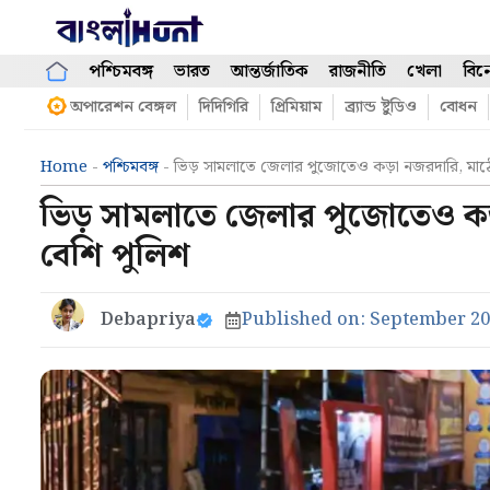
Skip
to
content
পশ্চিমবঙ্গ
ভারত
আন্তর্জাতিক
রাজনীতি
খেলা
বিন
অপারেশন বেঙ্গল
দিদিগিরি
প্রিমিয়াম
ব্র্যান্ড ষ্টুডিও
বোধন
Home
-
পশ্চিমবঙ্গ
-
ভিড় সামলাতে জেলার পুজোতেও কড়া নজরদারি, মাঠ
ভিড় সামলাতে জেলার পুজোতেও কড
বেশি পুলিশ
Debapriya
Published on:
September 20