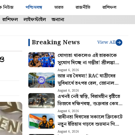
ক নিউজ
পশ্চিমবঙ্গ
ভারত
রাজনীতি
রাশিফল
রাশিফল
লাইফস্টাইল
অন্যান্য
Breaking News
View All
যোগ্যতা থাকলেও এই তারকাকে
রও
সুযোগ দিচ্ছে না গম্ভীর! শ্রীলঙ্কাতেই
ভারতের জার্সিতে শেষ ম্যাচ
August 6, 2026
আর নয় বৈষম্য! RAC যাত্রীদের
খেলবেন এই ক্রিকেটার?
সুবিধার্থে তৎপর রেল, জোনাল
রেলওয়ে পেল কড়া চিঠি
August 6, 2026
এখনই নেই স্বস্তি, বিরামহীন বৃষ্টিতে
ভিজবে দক্ষিণবঙ্গ, শুক্রবার কেমন
থাকবে আবহাওয়া?
August 6, 2026
স্বাধীনতা দিবসের সকালে ক্রিকেটে
নতুন ইতিহাস গড়বে শুভমান গিলের
ভারত! আগেই হুঙ্কার ছাড়লেন গম্ভীর
August 6, 2026