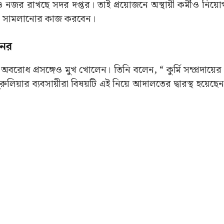
 মহালয়া থেকেই ভিড় নিয়ন্ত্রণে (Durga Puja 2025) নামবে 
ন, “যেই জেলায় যেরকম ভিড় হয়, সেখানে তেমনই ব্যবস্থা নেওয়া হ
পুলিশ।” প্রয়োজনে জেলা সদর ছাড়াও হেডকোয়ার্টার থেকে অতিরি
্থায়ী কর্মীও থাকবে
নজর রাখছে সদর দপ্তর। তাই প্রয়োজনে অস্থায়ী কর্মীও নিয়ো
বাহন সামলানোর কাজ করবেন।
নের