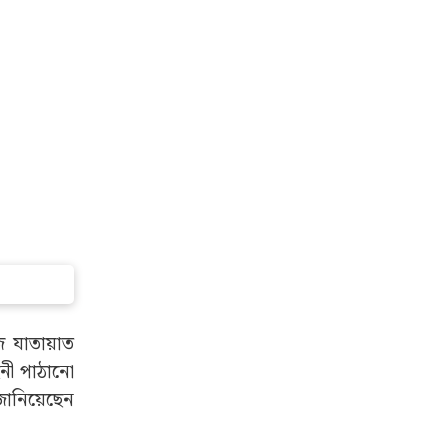
 পক্ষ থেকে
েন। আদালত