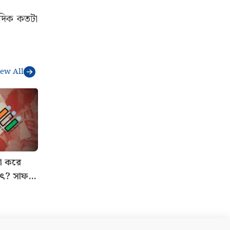
জে যাতায়াত
িনী পাঠানো
জানিয়েছেন
 দিক কতটা