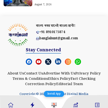
August 7, 2026
বাংলা খবর মানেই
বাংলা হান্ট!
+91 8910175874
banglahunt@gmail.com
Stay Connected
About Us
Contact Us
Advertise With Us
Privacy Policy
Terms & Conditions
Ethics Policy
Fact Checking
Correction Policy
Editorial Team
Copyright © 2025 Banglahunt Digital Media
Install App