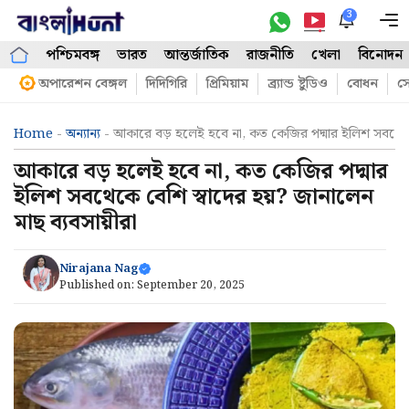
Skip
3
M
to
পশ্চিমবঙ্গ
ভারত
আন্তর্জাতিক
রাজনীতি
খেলা
বিনোদন
content
অপারেশন বেঙ্গল
দিদিগিরি
প্রিমিয়াম
ব্র্যান্ড ষ্টুডিও
বোধন
সো
Home
-
অন্যান্য
-
আকারে বড় হলেই হবে না, কত কেজির পদ্মার ইলিশ সবথেকে ব
আকারে বড় হলেই হবে না, কত কেজির পদ্মার
ইলিশ সবথেকে বেশি স্বাদের হয়? জানালেন
মাছ ব্যবসায়ীরা
Nirajana Nag
Published on:
September 20, 2025