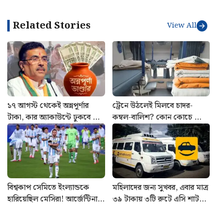
Related Stories
View All
১৭ আগস্ট থেকেই অন্নপূর্ণার
ট্রেনে উঠলেই মিলবে চাদর-
টাকা, কার অ্যাকাউন্টে ঢুকবে ৩
কম্বল-বালিশ? কোন কোচে ফ্রি,
হাজার? জানালেন শুভেন্দু
কোথায় দিতে হবে টাকা
বিশ্বকাপ সেমিতে ইংল্যান্ডকে
মহিলাদের জন্য সুখবর, এবার মাত্র
হারিয়েছিল মেসিরা! আর্জেন্টিনায়
৩৯ টাকায় ৩টি রুটে এসি শাটল
বিশেষ দিনটি স্মরণীয় করে রাখতে
পরিষেবা চালু Yatri Sathi-র