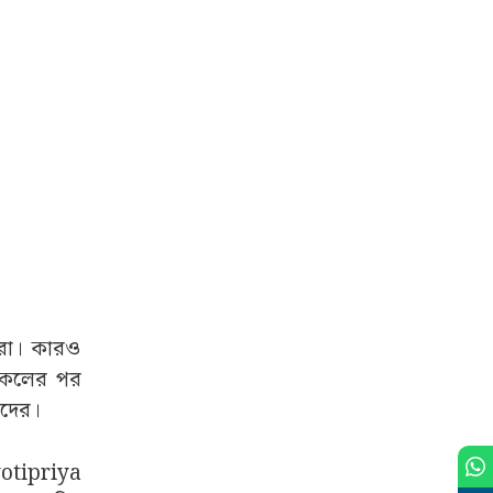
েরা। কারও
কেলের পর
য়দের।
yotipriya