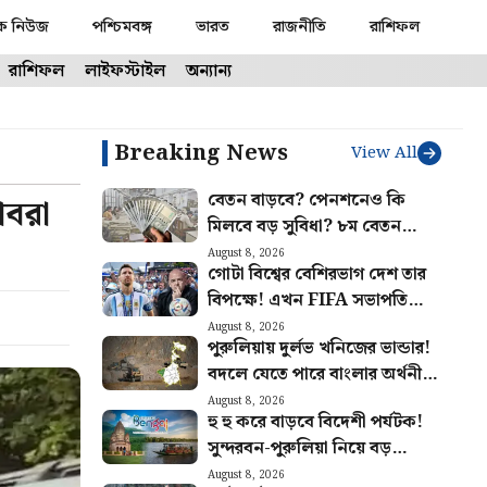
ক নিউজ
পশ্চিমবঙ্গ
ভারত
রাজনীতি
রাশিফল
রাশিফল
লাইফস্টাইল
অন্যান্য
Breaking News
View All
বেতন বাড়বে? পেনশনেও কি
াবরা
মিলবে বড় সুবিধা? ৮ম বেতন
কমিশনের বৈঠক ঘিরে বাড়ছে আশা
August 8, 2026
গোটা বিশ্বের বেশিরভাগ দেশ তার
বিপক্ষে! এখন FIFA সভাপতি
ইনফান্তিনোর পাশে দাঁড়ালো মেসির
August 8, 2026
পুরুলিয়ায় দুর্লভ খনিজের ভান্ডার!
আর্জেন্টিনা
বদলে যেতে পারে বাংলার অর্থনীতি,
মিলবে প্রচুর কর্মসংস্থান
August 8, 2026
হু হু করে বাড়বে বিদেশী পর্যটক!
সুন্দরবন-পুরুলিয়া নিয়ে বড়
পরিকল্পনা রাজ্য সরকারের
August 8, 2026