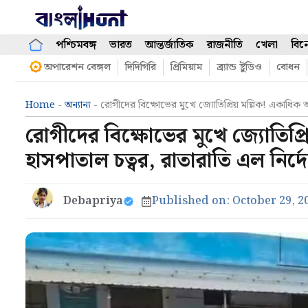
Skip
to
content
পশ্চিমবঙ্গ
ভারত
আন্তর্জাতিক
রাজনীতি
খেলা
বিন
অপারেশন বেঙ্গল
দিদিগিরি
প্রিমিয়াম
ব্র্যান্ড ষ্টুডিও
বোধন
Home
-
অন্যান্য
-
রোগীদের বিক্ষোভের মুখে জ্যোতিপ্রিয় মল্লিক! একাধিক 
রোগীদের বিক্ষোভের মুখে জ্যোতিপ্র
হাসপাতাল চত্বর, রাতারাতি এল নির্দ
Debapriya
Published on:
October 29, 2