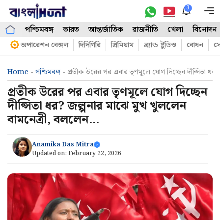
Skip
3
M
to
পশ্চিমবঙ্গ
ভারত
আন্তর্জাতিক
রাজনীতি
খেলা
বিনোদন
content
অপারেশন বেঙ্গল
দিদিগিরি
প্রিমিয়াম
ব্র্যান্ড ষ্টুডিও
বোধন
সো
Home
-
পশ্চিমবঙ্গ
-
প্রতীক উরের পর এবার তৃণমূলে যোগ দিচ্ছেন দীপ্সিতা ধর
প্রতীক উরের পর এবার তৃণমূলে যোগ দিচ্ছেন
দীপ্সিতা ধর? জল্পনার মাঝে মুখ খুললেন
বামনেত্রী, বললেন…
Anamika Das Mitra
Updated on:
February 22, 2026