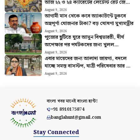
আজ ২২ ও ২৪ ক্যারেটের লেটেস্ট রেট জেনে
নিন
August 9, 2026
আগামী মাস থেকে কবে অ্যাকাউন্টে ঢুকবে
অন্নপূর্ণা যোজনার টাকা? বড় ঘোষণা মুখ্যমন্ত্রীর
August 9, 2026
পুজোর ছুটিতে ঘুরে আসুন বিশ্বভারতী, দীর্ঘ
অপেক্ষার পর পর্যটকদের জন্য খুলল
শান্তিনিকেতন গৃহ
August 9, 2026
এবার মায়েদের জন্য আলাদা জায়গা, বদলে
যাচ্ছে সমস্ত বাসস্টপ, যাত্রী পরিষেবার আর কী
কী পরিবর্তন?
August 9, 2026
বাংলা খবর মানেই
বাংলা হান্ট!
+91 8910175874
banglahunt@gmail.com
Stay Connected