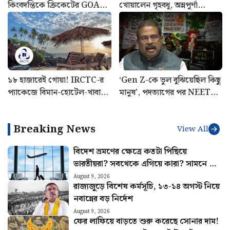
কিংবদন্তিকে ক্রিকেটের GOAT
খোয়ালেন গৃহবধূ, অন্নপূর্ণা
হিসাবে বিবেচিত করলেন ব্রেট লি
যোজনার নামে বিরাট প্রতারণা
১৮ হাজারেই গোয়া! IRCTC-র
‘Gen Z-কে ভুল বুঝিয়েছিল কিছু
প্যাকেজে বিমান-হোটেল-খাবার,
মানুষ’, পদত্যাগের পর NEET
জানুন পুরো খরচ
আন্দোলন নিয়ে প্রথমবার মুখ
খুললেন ধমেন্দ্র প্রধান
Breaking News
View All
বিদেশ ভ্রমণের ক্ষেত্রে কতটা পিছিয়ে
ভারতীয়রা? সবথেকে এগিয়ে কারা? সামনে এল
চমকপ্রদ তথ্য
August 9, 2026
রাজ্যজুড়ে বিশেষ কর্মসূচি, ১৩-১৪ অগস্ট নিয়ে
নবান্নের বড় নির্দেশ
August 9, 2026
ফের লাফিয়ে বাড়তে শুরু করেছে সোনার দাম!