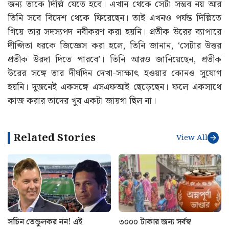
জন্য তাকে দিল্লি যেতে হবে। এখান থেকে সেটা সম্ভব নয় আর
তিনি সবে বিদেশ থেকে ফিরেছেন। তাই এখনও পর্যন্ত দিল্লিতে
গিয়ে তার সদস্যপদ নবীকরণ করা হয়নি। প্রতীক উরের ব্যাপারে
দীপ্সিতা ধরকে জিজ্ঞেস করা হলে, তিনি জানান, ‘সেটার উত্তর
প্রতীক উরদা দিতে পারবে’। তিনি আরও জানিয়েছেন, প্রতীক
উরের সঙ্গে তার দীর্ঘদিন দেখা-সাক্ষাৎ হওয়ার কোনও সুযোগ
হয়নি। দুজনেই একসঙ্গে এসএফআই ছেড়েছেন। ফলে একসাথে
কাজ করার তাদের খুব একটা জায়গা ছিল না।
Related Stories
View All
সচিন তেন্ডুলকর নন! এই
৩০০০ টাকার জন্য সর্বস্ব