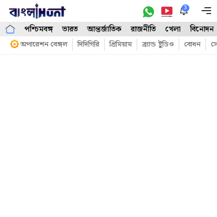
Skip
3
M
to
পশ্চিমবঙ্গ
ভারত
আন্তর্জাতিক
রাজনীতি
খেলা
বিনোদন
content
অপারেশন বেঙ্গল
দিদিগিরি
প্রিমিয়াম
ব্র্যান্ড ষ্টুডিও
বোধন
সো