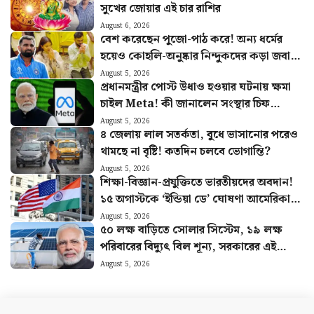
সুখের জোয়ার এই চার রাশির
August 6, 2026
বেশ করেছেন পুজো-পাঠ করে! অন্য ধর্মের
হয়েও কোহলি-অনুষ্কার নিন্দুকদের কড়া জবাব
মহম্মদ সামির
August 5, 2026
প্রধানমন্ত্রীর পোস্ট উধাও হওয়ার ঘটনায় ক্ষমা
চাইল Meta! কী জানালেন সংস্থার চিফ
গ্লোবাল অ্যাফেয়ার্স অফিসার?
August 5, 2026
৪ জেলায় লাল সতর্কতা, বুধে ভাসানোর পরেও
থামছে না বৃষ্টি! কতদিন চলবে ভোগান্তি?
August 5, 2026
শিক্ষা-বিজ্ঞান-প্রযুক্তিতে ভারতীয়দের অবদান!
১৫ অগাস্টকে ‘ইন্ডিয়া ডে’ ঘোষণা আমেরিকার
অঙ্গরাজ্যের
August 5, 2026
৫০ লক্ষ বাড়িতে সোলার সিস্টেম, ১৯ লক্ষ
পরিবারের বিদ্যুৎ বিল শূন্য, সরকারের এই
প্রকল্পের বিরাট সাফল্য
August 5, 2026