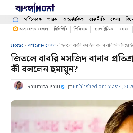
Skip
to
content
পশ্চিমবঙ্গ
ভারত
আন্তর্জাতিক
রাজনীতি
খেলা
বিন
অপারেশন বেঙ্গল
দিদিগিরি
প্রিমিয়াম
ব্র্যান্ড ষ্টুডিও
বোধন
Home
-
অপারেশন বেঙ্গল
-
জিতলে বাবরি মসজিদ বানাব প্রতিশ্রুতি দিয়ে
জিতলে বাবরি মসজিদ বানাব প্রতিশ্
কী বললেন হুমায়ুন?
Soumita Paul
Published on:
May 4, 202