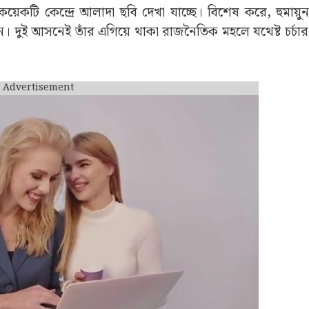
কয়েকটি কেন্দ্রে আলাদা ছবি দেখা যাচ্ছে। বিশেষ করে, হুমায়ু
। দুই আসনেই তাঁর এগিয়ে থাকা রাজনৈতিক মহলে যথেষ্ট চর্চার
Advertisement