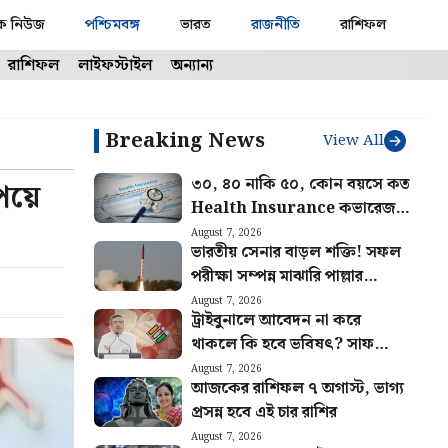
ক নিউজ
পশ্চিমবঙ্গ
ভারত
রাজনীতি
রাশিফল
রাশিফল
লাইফস্টাইল
অন্যান্য
Breaking News
View All
৩০, ৪০ নাকি ৫০, কোন বয়সে কত
েয়ে
Health Insurance কভারেজ
দরকার? জানালেন বিশেষজ্ঞরা
August 7, 2026
ভারতীয় সেনার বাড়ল শক্তি! সফল
পরীক্ষা সম্পন্ন মাঝারি পাল্লার
ব্যালিস্টিক মিসাইল অগ্নি ৪-এর
August 7, 2026
ট্রাইবুনালে আবেদন না করে
থাকলে কি হবে ভবিষৎ? সাফ
জানালেন মুখ্যমন্ত্রী শুভেন্দু
August 7, 2026
আজকের রাশিফল ৭ অগাস্ট, ভাগ্য
অধিকারী
প্রসন্ন হবে এই চার রাশির
August 7, 2026