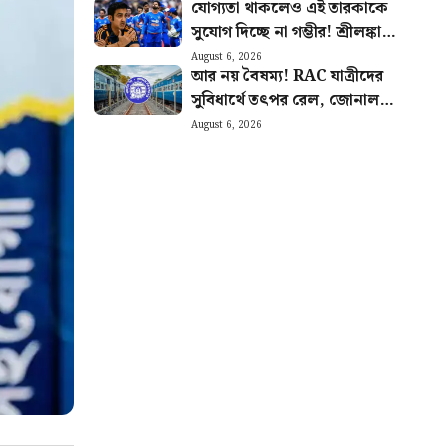
যোগ্যতা থাকলেও এই তারকাকে
সুযোগ দিচ্ছে না গম্ভীর! শ্রীলঙ্কাতেই
ভারতের জার্সিতে শেষ ম্যাচ
August 6, 2026
আর নয় বৈষম্য! RAC যাত্রীদের
খেলবেন এই ক্রিকেটার?
সুবিধার্থে তৎপর রেল, জোনাল
রেলওয়ে পেল কড়া চিঠি
August 6, 2026