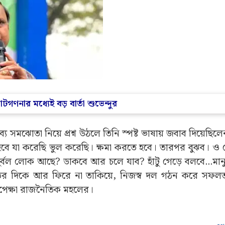
োটগণনার মধ্যেই বড় বার্তা শুভেন্দুর
াব্য সমঝোতা নিয়ে প্রশ্ন উঠলে তিনি স্পষ্ট ভাষায় জবাব দিয়েছিল
ে যা করেছি ভুল করেছি। ক্ষমা করতে হবে। তারপর বুঝব। ও 
বল লোক আছে? ডাকবে আর চলে যাব? হাঁটু গেড়ে বলবে…মানুষের
ীতের দিকে আর ফিরে না তাকিয়ে, নিজস্ব দল গঠন করে সফল
 অপেক্ষা রাজনৈতিক মহলের।