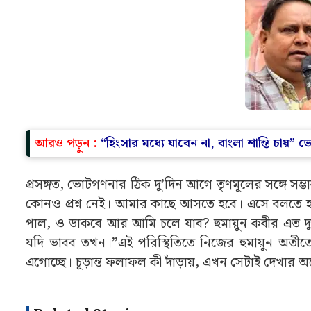
আরও পড়ুন :
“হিংসার মধ্যে যাবেন না, বাংলা শান্তি চায়” ভ
প্রসঙ্গত, ভোটগণনার ঠিক দু’দিন আগে তৃণমূলের সঙ্গে সম্ভ
কোনও প্রশ্ন নেই। আমার কাছে আসতে হবে। এসে বলতে হব
পাল, ও ডাকবে আর আমি চলে যাব? হুমায়ুন কবীর এত দুর্
যদি ভাবব তখন।”এই পরিস্থিতিতে নিজের হুমায়ুন অত
এগোচ্ছে। চূড়ান্ত ফলাফল কী দাঁড়ায়, এখন সেটাই দেখার