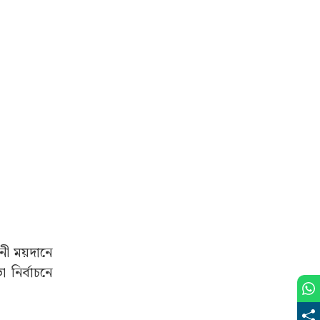
নী ময়দানে
 নির্বাচনে