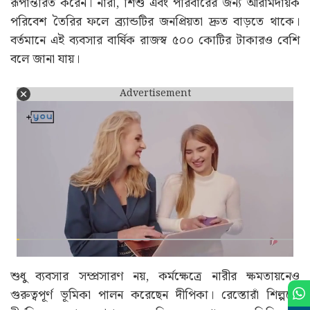
ধারা অনুসরণ করেননি, বরং ব্র্যান্ডটির ভাবমূর্তিতেই আমূল
পরিবর্তন আনেন। আগে বিরিয়ানির দোকানগুলিকে সাধারণত
পুরুষদের আড্ডাস্থল বা শুধুমাত্র পার্সেল কাউন্টার হিসেবে দেখা
হতো। পরিবার নিয়ে সেখানে যাওয়ার প্রবণতা খুব একটা ছিল না।
দীপিকার উদ্যোগে সেই ধারণা বদলে যায়। তিনি থালাপ্পাকাট্টিকে
একটি নিরাপদ, পরিচ্ছন্ন এবং পরিবার-বান্ধব রেস্তোরাঁ চেইনে
রূপান্তরিত করেন। নারী, শিশু এবং পরিবারের জন্য আরামদায়ক
পরিবেশ তৈরির ফলে ব্র্যান্ডটির জনপ্রিয়তা দ্রুত বাড়তে থাকে।
বর্তমানে এই ব্যবসার বার্ষিক রাজস্ব ৫০০ কোটির টাকারও বেশি
বলে জানা যায়।
Advertisement