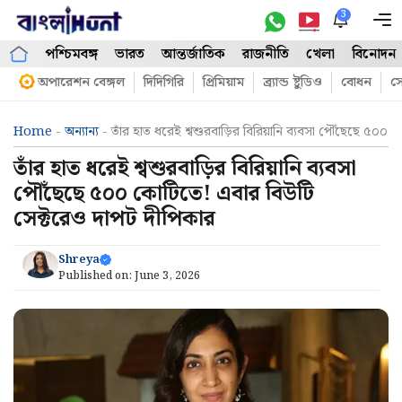
Skip
3
M
to
পশ্চিমবঙ্গ
ভারত
আন্তর্জাতিক
রাজনীতি
খেলা
বিনোদন
content
অপারেশন বেঙ্গল
দিদিগিরি
প্রিমিয়াম
ব্র্যান্ড ষ্টুডিও
বোধন
সো
Home
-
অন্যান্য
-
তাঁর হাত ধরেই শ্বশুরবাড়ির বিরিয়ানি ব্যবসা পৌঁছেছে ৫০
তাঁর হাত ধরেই শ্বশুরবাড়ির বিরিয়ানি ব্যবসা
পৌঁছেছে ৫০০ কোটিতে! এবার বিউটি
সেক্টরেও দাপট দীপিকার
Shreya
Published on:
June 3, 2026