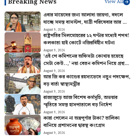
ফের লাফিয়ে বাড়তে শুরু
আগামী মাস থেকে কবে
করেছে সোনার দাম! আজ ২২ ও
অ্যাকাউন্টে ঢুকবে অন্নপূর্ণা
২৪ ক্যারেটের লেটেস্ট রেট জেনে
যোজনার টাকা? বড় ঘোষণা
নিন
মুখ্যমন্ত্রীর
Breaking News
View All
এবার মায়েদের জন্য আলাদা জায়গা, বদলে
যাচ্ছে সমস্ত বাসস্টপ, যাত্রী পরিষেবার আর কী
কী পরিবর্তন?
August 9, 2026
রাষ্ট্রপতির সিলমোহরের ১২ ঘণ্টার মধ্যেই শপথ!
কলকাতা হাই কোর্টে নজিরবিহীন ঘটনা
August 9, 2026
‘এই পে কমিশনের অফিসটা কোথায় হয়েছে
সেটা কেউ..,’ নয়া বেতন কমিশন নিয়ে প্রশ্ন
সরকারি কর্মীদের
August 9, 2026
আর জি কর কান্ডের রহস্যভেদে নতুন পদক্ষেপ,