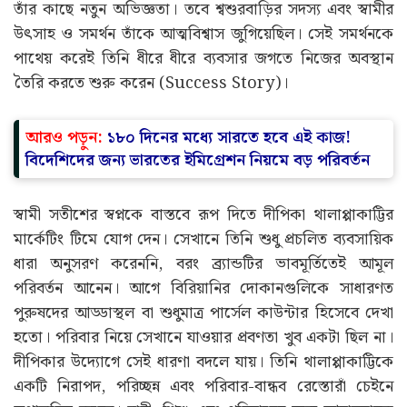
ছিলেন একজন পুলিশ কর্মকর্তা এবং মা ছিলেন গৃহিণী। সাধারণ
মধ্যবিত্ত পরিবারের নিয়মানুবর্তী পরিবেশেই শৈশব ও কৈশোর
কেটেছে তাঁর। ফ্যাশন এবং টেক্সটাইল নিয়ে পড়াশোনা শেষ করার
পর তাঁর বিয়ে হয় বিখ্যাত থালাপ্পাকাট্টি পরিবারের সদস্য সতীশের
সঙ্গে। একটি সাধারণ পরিবার থেকে দেশের অন্যতম পরিচিত
ব্যবসায়িক পরিবারের অংশ হয়ে ওঠা সহজ ছিল না। নতুন
পরিবেশ, নতুন দায়িত্ব এবং বড় ব্যবসার জগৎ—সবকিছুই ছিল
তাঁর কাছে নতুন অভিজ্ঞতা। তবে শ্বশুরবাড়ির সদস্য এবং স্বামীর
উৎসাহ ও সমর্থন তাঁকে আত্মবিশ্বাস জুগিয়েছিল। সেই সমর্থনকে
পাথেয় করেই তিনি ধীরে ধীরে ব্যবসার জগতে নিজের অবস্থান
তৈরি করতে শুরু করেন (Success Story)।
আরও পড়ুন:
১৮০ দিনের মধ্যে সারতে হবে এই কাজ!
বিদেশিদের জন্য ভারতের ইমিগ্রেশন নিয়মে বড় পরিবর্তন
স্বামী সতীশের স্বপ্নকে বাস্তবে রূপ দিতে দীপিকা থালাপ্পাকাট্টির
মার্কেটিং টিমে যোগ দেন। সেখানে তিনি শুধু প্রচলিত ব্যবসায়িক