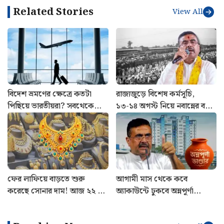
স্কিনকেয়ার ব্র্যান্ড প্রতিষ্ঠা—প্রতিটি পদক্ষেপেই তিনি দেখিয়েছেন
কীভাবে সাহসী সিদ্ধান্ত ভবিষ্যতের পথ তৈরি করতে পারে। আজ
দীপিকা নাগাসামি শুধু একজন সফল উদ্যোক্তা নন, তিনি দেশের
অসংখ্য তরুণী এবং নারী ব্যবসায়ীর কাছে অনুপ্রেরণার প্রতীক হয়ে
উঠেছেন।
Related Stories
View All
বিদেশ ভ্রমণের ক্ষেত্রে কতটা
রাজ্যজুড়ে বিশেষ কর্মসূচি,
পিছিয়ে ভারতীয়রা? সবথেকে
১৩-১৪ অগস্ট নিয়ে নবান্নের বড়
এগিয়ে কারা? সামনে এল
নির্দেশ
চমকপ্রদ তথ্য