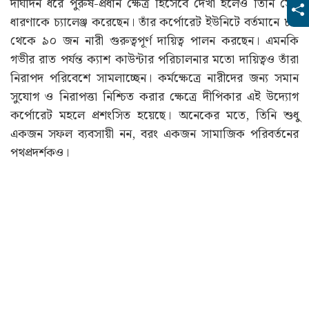
শুধু ব্যবসার সম্প্রসারণ নয়, কর্মক্ষেত্রে নারীর ক্ষমতায়নেও
গুরুত্বপূর্ণ ভূমিকা পালন করেছেন দীপিকা। রেস্তোরাঁ শিল্পকে
দীর্ঘদিন ধরে পুরুষ-প্রধান ক্ষেত্র হিসেবে দেখা হলেও তিনি সেই
ধারণাকে চ্যালেঞ্জ করেছেন। তাঁর কর্পোরেট ইউনিটে বর্তমানে ৮০
থেকে ৯০ জন নারী গুরুত্বপূর্ণ দায়িত্ব পালন করছেন। এমনকি
গভীর রাত পর্যন্ত ক্যাশ কাউন্টার পরিচালনার মতো দায়িত্বও তাঁরা
নিরাপদ পরিবেশে সামলাচ্ছেন। কর্মক্ষেত্রে নারীদের জন্য সমান
সুযোগ ও নিরাপত্তা নিশ্চিত করার ক্ষেত্রে দীপিকার এই উদ্যোগ
কর্পোরেট মহলে প্রশংসিত হয়েছে। অনেকের মতে, তিনি শুধু
একজন সফল ব্যবসায়ী নন, বরং একজন সামাজিক পরিবর্তনের
পথপ্রদর্শকও।