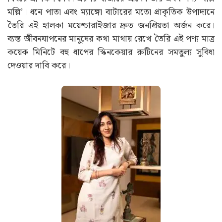
খাদ্য ব্যবসায় সফলতার (Success Story) পর দীপিকা নিজের
অভিজ্ঞতাকে নতুনভাবে কাজে লাগানোর সিদ্ধান্ত নেন। তাঁর
বিশ্বাস, যে উপাদান আমাদের শরীরের জন্য উপকারী, তা ত্বকের
জন্যও কার্যকর হতে পারে। এই চিন্তা থেকেই জন্ম নেয় স্কিনকেয়ার
ব্র্যান্ড ‘ডিপসি’। ব্যবসা শুরু করার আগে তিনি যুক্তরাজ্যের একটি
স্বনামধন্য প্রতিষ্ঠান থেকে অ্যাডভান্সড কসমেটিক ফর্মুলেশন
বিষয়ে প্রশিক্ষণ নেন। এরপর বাজারে আনেন তাঁর প্রথম পণ্য ‘মল্লি
মল্লি’। ধনে পাতা এবং ম্যাঙ্গো বাটারের মতো প্রাকৃতিক উপাদানে
তৈরি এই হালকা ময়েশ্চারাইজার দ্রুত জনপ্রিয়তা অর্জন করে।
ব্যস্ত জীবনযাপনের মানুষের কথা মাথায় রেখে তৈরি এই পণ্য মাত্র
কয়েক মিনিটে বহু ধাপের স্কিনকেয়ার রুটিনের সমতুল্য সুবিধা
দেওয়ার দাবি করে।