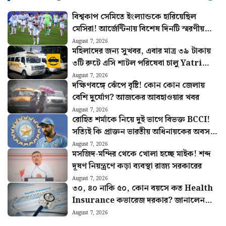
বিশ্বকাপ সেমিতে ইংল্যান্ডকে হারিয়েছিল
মেসিরা! আর্জেন্টিনায় বিশেষ দিনটি স্মরণীয়
করে রাখতে নেওয়া হলো বড় উদ্যোগ
August 7, 2026
মহিলাদের জন্য সুখবর, এবার মাত্র ৩৯ টাকায়
৩টি রুটে এসি শাটল পরিষেবা চালু Yatri
Sathi-র
August 7, 2026
দক্ষিণবঙ্গে ঝেঁপে বৃষ্টি! কোন কোন জেলায়
বেশি দুর্যোগ? আজকের আবহাওয়ার খবর
August 7, 2026
রোহিত শর্মাকে নিয়ে দুই ভাগে বিভক্ত BCCI!
সত্যিই কি প্রাক্তন ভারতীয় অধিনায়কের অবসর
চাইছে বোর্ড
August 7, 2026
মসজিদ-মন্দির থেকে খোলা হচ্ছে মাইক! শব্দ
দূষণ নিয়ন্ত্রণে কড়া ব্যবস্থা রাজ্য সরকারের
August 7, 2026
৩০, ৪০ নাকি ৫০, কোন বয়সে কত Health
Insurance কভারেজ দরকার? জানালেন
বিশেষজ্ঞরা
August 7, 2026