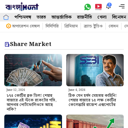
Skip
3
M
to
পশ্চিমবঙ্গ
ভারত
আন্তর্জাতিক
রাজনীতি
খেলা
বিনোদন
content
অপারেশন বেঙ্গল
দিদিগিরি
প্রিমিয়াম
ব্র্যান্ড ষ্টুডিও
বোধন
সো
Share Market
June 12, 2026
June 4, 2026
১৭৫ কোটির ব্লক ডিল! শেয়ার
ঠিক যেন হর্ষদ মেহতার কাহিনি!
বাজারে এই স্টকে রকেটের গতি,
শেয়ার বাজারে ১৫ লক্ষ কোটির
আপনার পোর্টফোলিওতে আছে
কেলেঙ্কারি রাজেশ এক্সপোর্টের
নাকি?