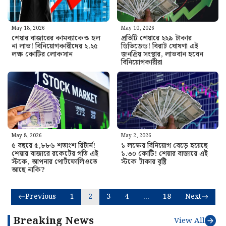
May 18, 2026
May 10, 2026
শেয়ার বাজারের কামব্যাকেও হল
প্রতিটি শেয়ারে ২২৯ টাকার
না লাভ! বিনিয়োগকারীদের ২.২৫
ডিভিডেন্ড! বিরাট ঘোষণা এই
লক্ষ কোটির লোকসান
জনপ্রিয় সংস্থার, লাভবান হবেন
বিনিয়োগকারীরা
May 8, 2026
May 2, 2026
৫ বছরে ৫,৮৮৬ শতাংশ রিটার্ন!
১ লক্ষের বিনিয়োগ বেড়ে হয়েছে
শেয়ার বাজারে রকেটের গতি এই
১.৩০ কোটি! শেয়ার বাজারে এই
স্টকে, আপনার পোর্টফোলিওতে
স্টকে টাকার বৃষ্টি
আছে নাকি?
Previous
1
2
3
4
…
18
Next
Breaking News
View All