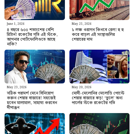
June 1, 2026
May 25, 2026
৪ বছরে ৬০০ শতাংশের বেশি
১ লক্ষ ওয়াগন কিনবে রেল! হু হু
রিটার্ন! রকেটের গতি এই স্টকে,
করে বাড়ল এই সংস্থাগুলির
আপনার পোর্টফোলিওতে আছে
শেয়ারের দাম
নাকি?
May 23, 2026
May 20, 2026
সঠিক পরামর্শ মেনে বিনিয়োগ
মোদী-মেলোনির মেলোডি পোস্টে
করুন শেয়ার বাজারে! সহজেই
শেয়ার বাজারে ঝড়! ‘ভুলে’ অন্য
হবেন মালামাল, সাহায্য করবেন
পার্লের স্টকে রকেটের গতি
দীপাঞ্জন