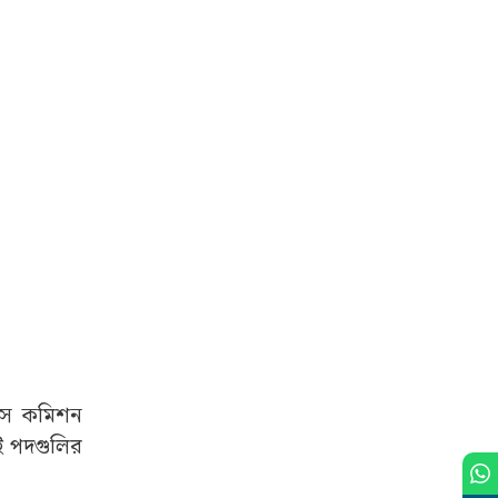
্ভিস কমিশন
ওই পদগুলির