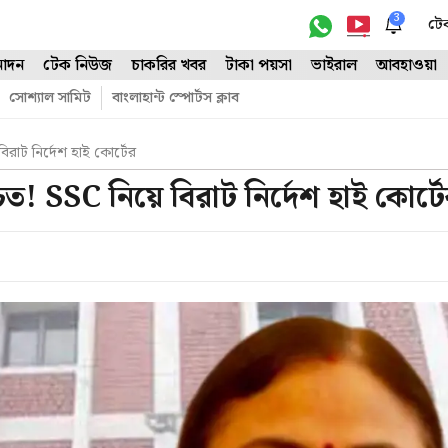
3
টে
োদন
টেক নিউজ
চাকরির খবর
টাকা পয়সা
ভাইরাল
আবহাওয়া
সোশ্যাল সামিট
বাংলাহান্ট স্পোর্টস ক্লাব
বিরাট নির্দেশ হাই কোর্টের
িত! SSC নিয়ে বিরাট নির্দেশ হাই কোর্ট