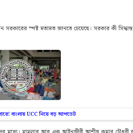
ন সরকারের স্পষ্ট মতামত জানতে চেয়েছে। সরকার কী সিদ্ধান্ত
ারে! বাংলায় UCC নিয়ে বড় আপডেট
র্থীদের মধ্যে। মামলার আর এক আইনজীবী আশীষ কুমার চৌধুরী 