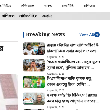
ক নিউজ
পশ্চিমবঙ্গ
ভারত
রাজনীতি
রাশিফল
রাশিফল
লাইফস্টাইল
অন্যান্য
Breaking News
View All
রাস্তায় টোটোর দাপাদাপি অতীত! ই-
ের
রিকশা নিয়ে এবার কড়া পদক্ষেপ
পরিবহণ দফতরের
August 8, 2026
‘বঙ্গের কর্মচারীদের জন্য নতুন যুগের
সূচনা হবে’, খুশিতে আত্মহারা
সরকারি কর্মচারীরা
August 8, 2026
পিএম কিষাণ নাকি কৃষক বন্ধু,
কোন প্রকল্পে টাকা বেশি?
কোনটায় বেশি সুবিধা জানুন
August 8, 2026
৫ লক্ষ পর্যন্ত ফ্রি চিকিৎসা! রাজ্যে
কবে চালু হচ্ছে আয়ুষ্মান ভারতের
পরিষেবা? জানালেন স্বাস্থ্যমন্ত্রী
August 8, 2026