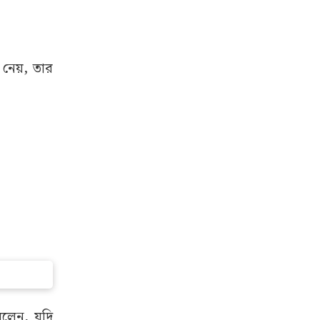
 নেয়, তার
বলেন, যদি